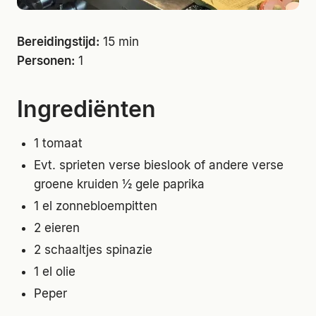
Bereidingstijd:
15 min
Personen:
1
Ingrediënten
1 tomaat
Evt. sprieten verse bieslook of andere verse
groene kruiden ½ gele paprika
1 el zonnebloempitten
2 eieren
2 schaaltjes spinazie
1 el olie
Peper