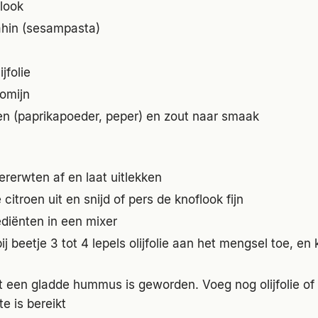
flook
ahin (sesampasta)
jfolie
komijn
en (paprikapoeder, peper) en zout naar smaak
ererwten af en laat uitlekken
citroen uit en snijd of pers de knoflook fijn
ediënten in een mixer
ij beetje 3 tot 4 lepels olijfolie aan het mengsel toe, en
t een gladde hummus is geworden. Voeg nog olijfolie of 
e is bereikt