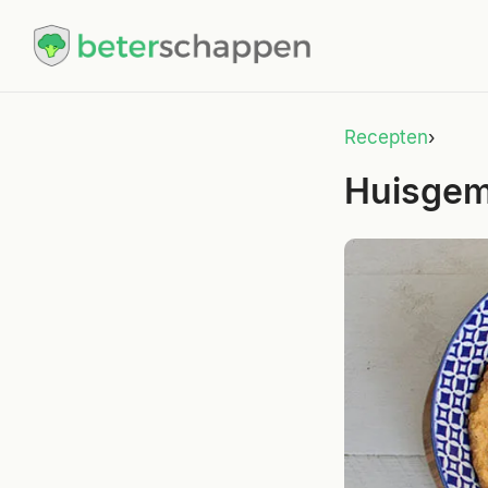
Recepten
›
Huisge