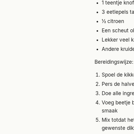
1 teentje kno
3 eetlepels t
½ citroen
Een scheut oli
Lekker veel 
Andere kruid
Bereidingswijze:
Spoel de kikk
Pers de halve 
Doe alle ingr
Voeg beetje b
smaak
Mix totdat he
gewenste dikt