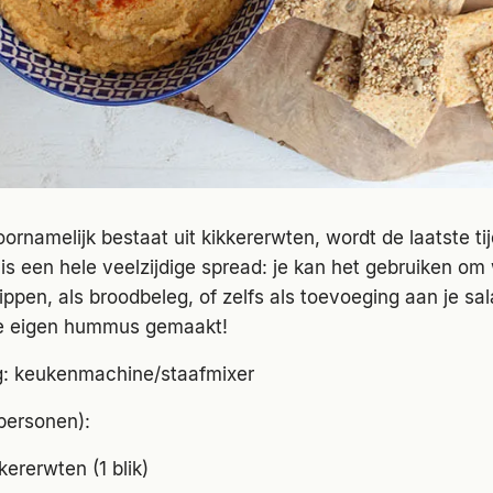
namelijk bestaat uit kikkererwten, wordt de laatste ti
 is een hele veelzijdige spread: je kan het gebruiken om 
dippen, als broodbeleg, of zelfs als toevoeging aan je sa
 je eigen hummus gemaakt!
g: keukenmachine/staafmixer
personen):
ererwten (1 blik)